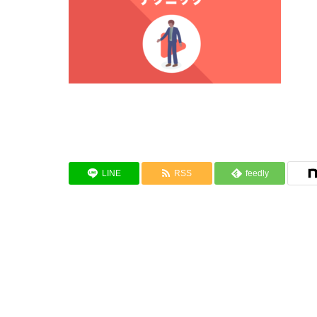
LINE
RSS
feedly