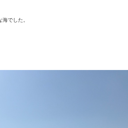
な海でした。
。