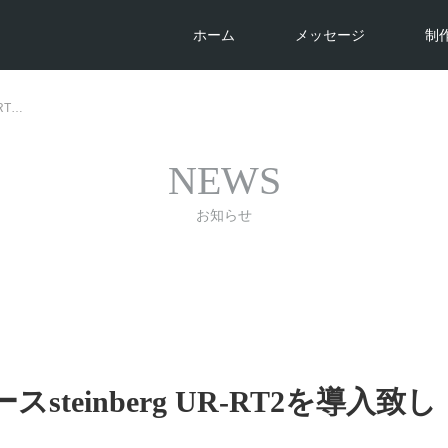
ホーム
メッセージ
制
RT…
NEWS
お知らせ
einberg UR-RT2を導入致し