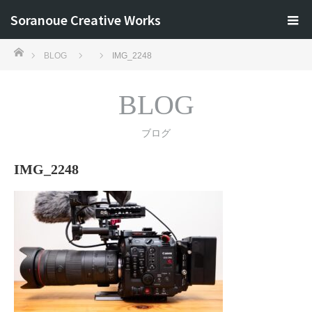
Soranoue Creative Works
ホーム
BLOG
IMG_2248
BLOG
ブログ
IMG_2248