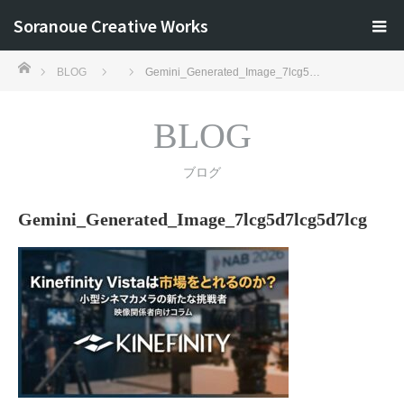
Soranoue Creative Works
ホーム
BLOG
Gemini_Generated_Image_7lcg5…
BLOG
ブログ
Gemini_Generated_Image_7lcg5d7lcg5d7lcg