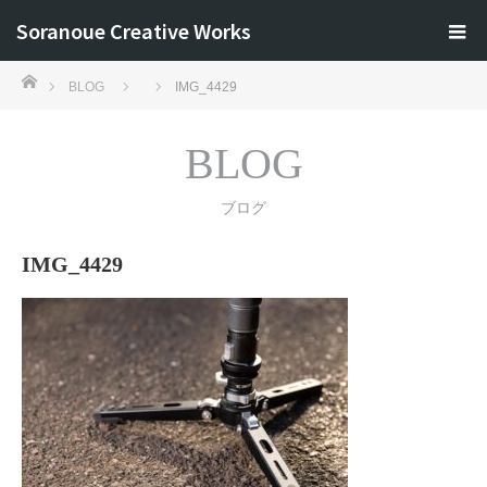
Soranoue Creative Works
ホーム
BLOG
IMG_4429
BLOG
ブログ
IMG_4429