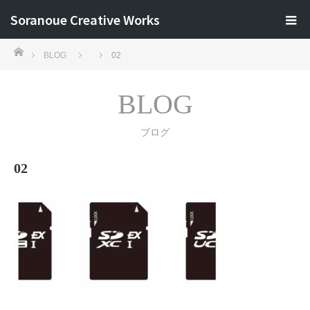
Soranoue Creative Works
ホーム
BLOG
02
BLOG
ブログ
02