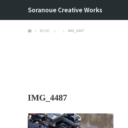
Soranoue Creative Works
ホーム
BLOG
IMG_4487
IMG_4487