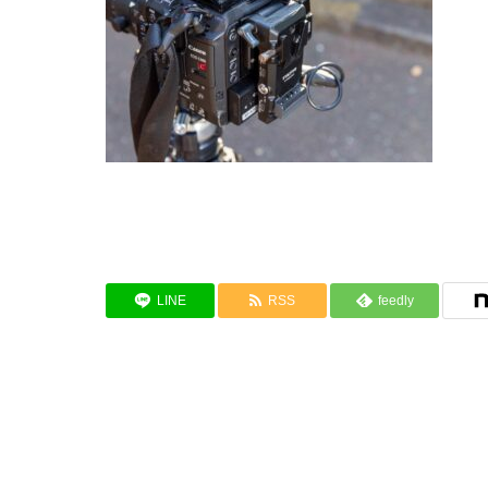
LINE
RSS
feedly