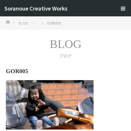
Soranoue Creative Works
ホーム
BLOG
GOR005
BLOG
ブログ
GOR005