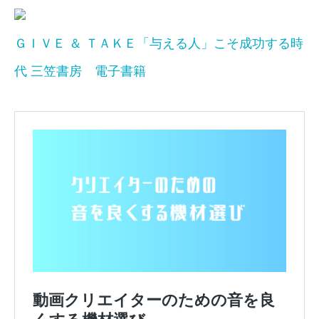
ＧＩＶＥ ＆ ＴＡＫＥ「与える人」こそ成功する時
代 三笠書房 電子書籍